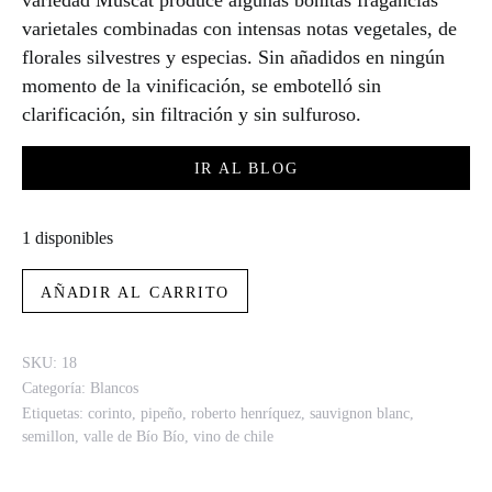
variedad Muscat produce algunas bonitas fragancias
varietales combinadas con intensas notas vegetales, de
florales silvestres y especias. Sin añadidos en ningún
momento de la vinificación, se embotelló sin
clarificación, sin filtración y sin sulfuroso.
IR AL BLOG
1 disponibles
Roberto Henríquez Rivera del Notro Blanco 2018 cantidad
AÑADIR AL CARRITO
SKU:
18
Categoría:
Blancos
Etiquetas:
corinto
,
pipeño
,
roberto henríquez
,
sauvignon blanc
,
semillon
,
valle de Bío Bío
,
vino de chile