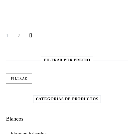
1
2
FILTRAR POR PRECIO
Pre
Pre
FILTRAR
CATEGORÍAS DE PRODUCTOS
Blancos
blancos brisados