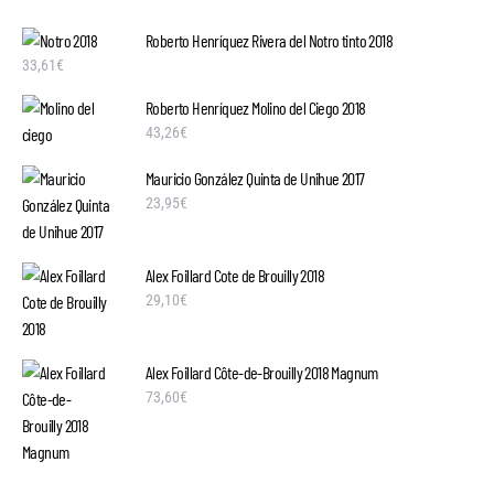
Roberto Henríquez Rivera del Notro tinto 2018
33,61
€
Roberto Henríquez Molino del Ciego 2018
43,26
€
Mauricio González Quinta de Unihue 2017
23,95
€
Alex Foillard Cote de Brouilly 2018
29,10
€
Alex Foillard Côte-de-Brouilly 2018 Magnum
73,60
€