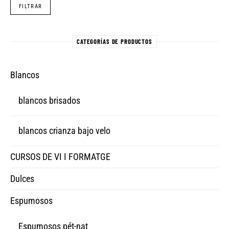
Pre
Pre
FILTRAR
CATEGORÍAS DE PRODUCTOS
Blancos
blancos brisados
blancos crianza bajo velo
CURSOS DE VI I FORMATGE
Dulces
Espumosos
Espumosos pét-nat