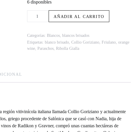
6 disponibles
Paraschos NOT Pinot Grigio 2019 cantidad
AÑADIR AL CARRITO
Categorías:
Blancos
,
blancos brisados
Etiquetas:
blanco brisado
,
Collio Goriziano
,
Friulano
,
orange
wine
,
Paraschos
,
Ribolla Gialla
DICIONAL
a región vitivinícola italiana llamada Collio Goriziano y actualmente
los, griego procedente de Salónica que se casó con Nadia, hija de
os vinos de Radikon y Gravner, compró unas cuantas hectáreas de