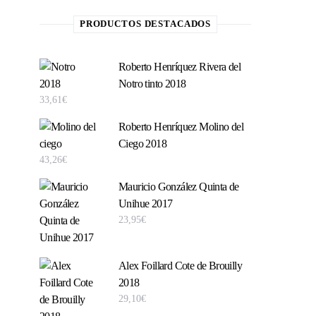
PRODUCTOS DESTACADOS
Roberto Henríquez Rivera del
Notro tinto 2018
33,61
€
Roberto Henríquez Molino del
Ciego 2018
43,26
€
Mauricio González Quinta de
Unihue 2017
23,95
€
Alex Foillard Cote de Brouilly
2018
29,10
€