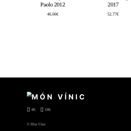
Paolo 2012
2017
46,66
€
52,77
€
4K
18K
© Món Vínic