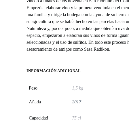
viñedo a finales de los noventa en San Floriano del Coll
Empezó a elaborar vino y la primera vendimia en el merca
una familia y dirige la bodega con la ayuda de su herma
su agricultura que se había hecho en las parcelas hacia 
Naturaleza y, poco a poco, a medida que obtenían uva d
espacio, empezaron a elaboran sus vinos de forma igual
seleccionadas y el uso de sulfitos. En todo este proceso
asesoramiento de amigos como Sasa Radikon.
INFORMACIÓN ADICIONAL
Peso
1,5 kg
Añada
2017
Capacidad
75 cl