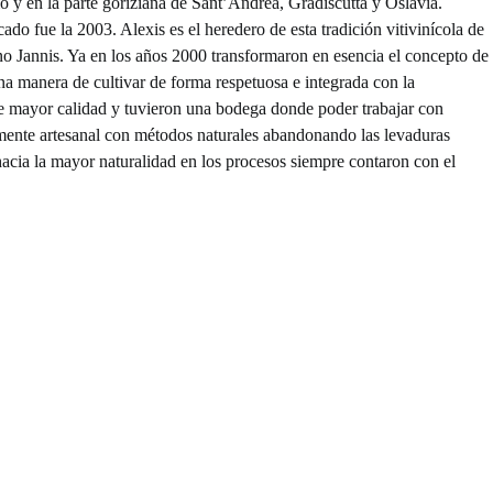
io y en la parte goriziana de Sant’Andrea, Gradiscutta y Oslavia.
do fue la 2003. Alexis es el heredero de esta tradición vitivinícola de
no Jannis. Ya en los años 2000 transformaron en esencia el concepto de
una manera de cultivar de forma respetuosa e integrada con la
e mayor calidad y tuvieron una bodega donde poder trabajar con
mente artesanal con métodos naturales abandonando las levaduras
 hacia la mayor naturalidad en los procesos siempre contaron con el