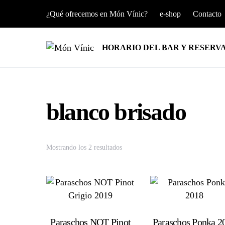
¿Qué ofrecemos en Món Vínic?
e-shop
Contacto
HORARIO DEL BAR Y RESERV
blanco brisado
Mostrando los 2 resultados
Paraschos NOT Pinot
Paraschos Ponka 2