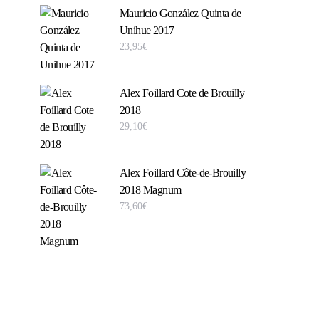
Mauricio González Quinta de
Unihue 2017
23,95
€
Alex Foillard Cote de Brouilly
2018
29,10
€
Alex Foillard Côte-de-Brouilly
2018 Magnum
73,60
€