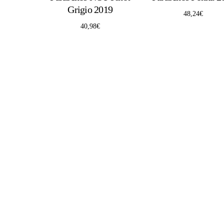
Grigio 2019
48,24
€
40,98
€