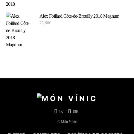
Alex Foillard Côte-de-Brouilly 2018 Magnum
73,60
€
4K
18K
© Món Vínic