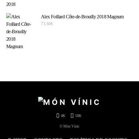
Alex Foillard Côte-de-Brouilly 2018 Magnum
73,60
€
4K
18K
© Món Vínic