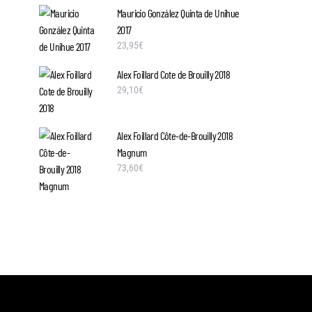
Mauricio González Quinta de Unihue
2017
23,95
€
Alex Foillard Cote de Brouilly 2018
29,10
€
Alex Foillard Côte-de-Brouilly 2018
Magnum
73,60
€