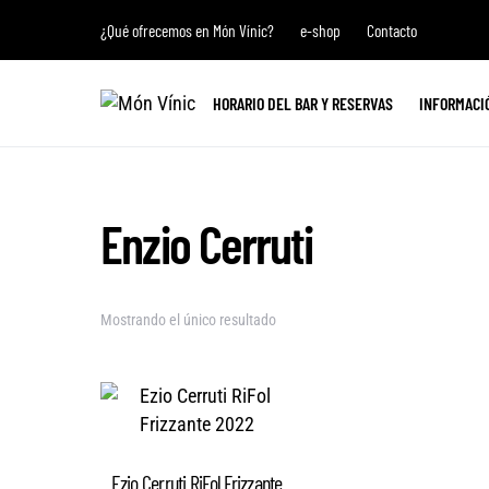
¿Qué ofrecemos en Món Vínic?
e-shop
Contacto
HORARIO DEL BAR Y RESERVAS
INFORMACI
Enzio Cerruti
Mostrando el único resultado
Ezio Cerruti RiFol Frizzante