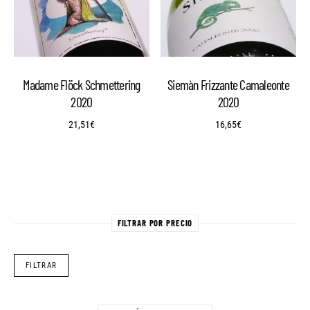
Madame Flöck Schmettering
Siemàn Frizzante Camaleonte
2020
2020
21,51
€
16,65
€
FILTRAR POR PRECIO
Pre
Pre
FILTRAR