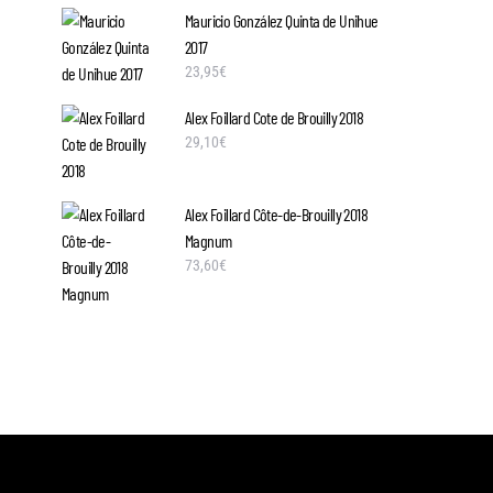
Mauricio González Quinta de Unihue
2017
23,95
€
Alex Foillard Cote de Brouilly 2018
29,10
€
Alex Foillard Côte-de-Brouilly 2018
Magnum
73,60
€