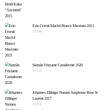
Ezio Cerruti Macfol Bianco Macerato 2021
29,04
€
Siemàn Frizzante Camaleonte 2020
16,65
€
Johannes Zillinger Numen Amphorae Rose St
Laurent 2017
35,03
€