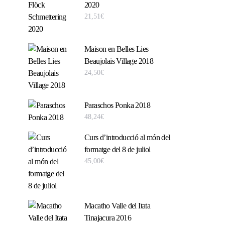
2020
21,51
€
Maison en Belles Lies
Beaujolais Village 2018
24,50
€
Paraschos Ponka 2018
48,24
€
Curs d’introducció al món del
formatge del 8 de juliol
45,00
€
Macatho Valle del Itata
Tinajacura 2016