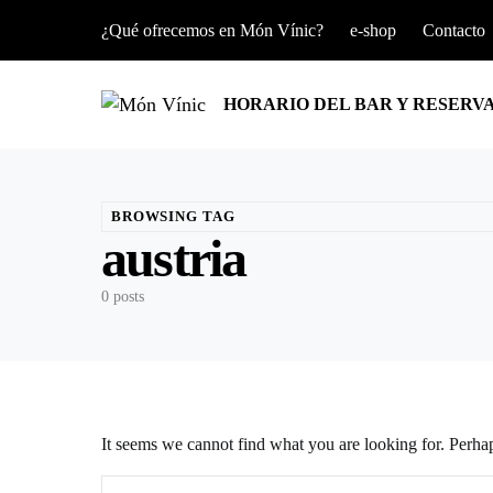
¿Qué ofrecemos en Món Vínic?
e-shop
Contacto
HORARIO DEL BAR Y RESERV
BROWSING TAG
austria
0 posts
It seems we cannot find what you are looking for. Perha
Search for: