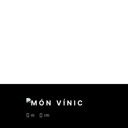
4K
18K