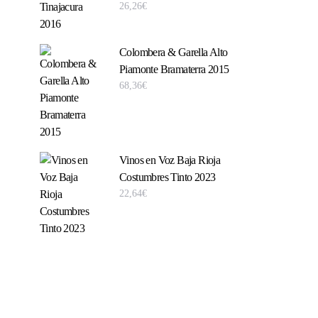
26,26
€
Colombera & Garella Alto
Piamonte Bramaterra 2015
68,36
€
Vinos en Voz Baja Rioja
Costumbres Tinto 2023
22,64
€