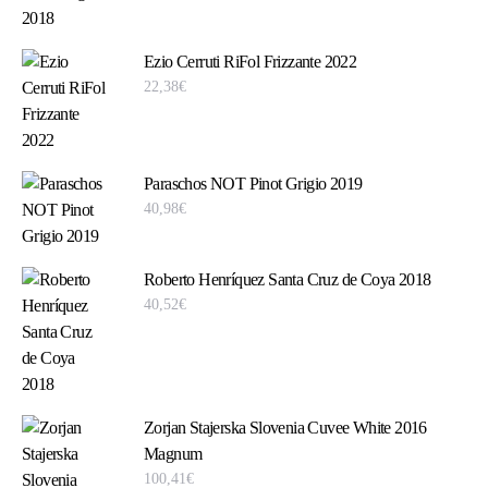
Ezio Cerruti RiFol Frizzante 2022
22,38
€
Paraschos NOT Pinot Grigio 2019
40,98
€
Roberto Henríquez Santa Cruz de Coya 2018
40,52
€
Zorjan Stajerska Slovenia Cuvee White 2016
Magnum
100,41
€