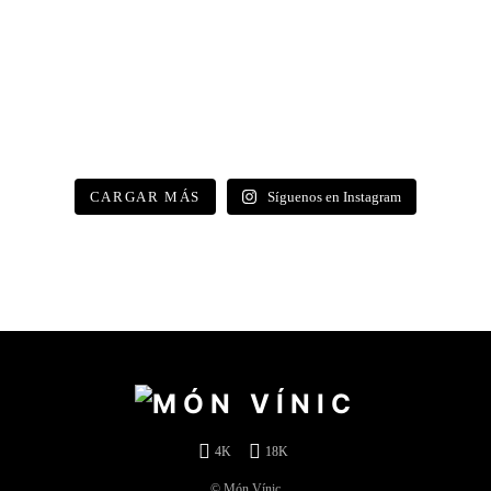
CARGAR MÁS
Síguenos en Instagram
4K
18K
© Món Vínic