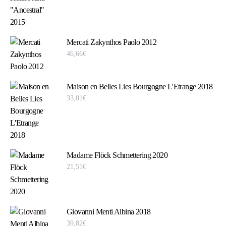
Mercati Zakynthos Paolo 2012
46,66
€
Maison en Belles Lies Bourgogne L'Etrange 2018
33,01
€
Madame Flöck Schmettering 2020
21,51
€
Giovanni Menti Albina 2018
39,82
€