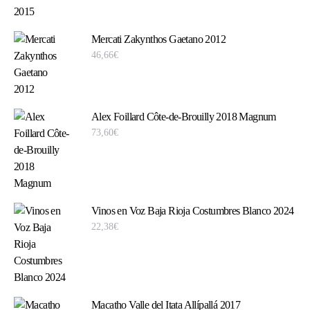
Mercati Zakynthos Gaetano 2012
46,66
€
Alex Foillard Côte-de-Brouilly 2018 Magnum
73,60
€
Vinos en Voz Baja Rioja Costumbres Blanco 2024
22,38
€
Macatho Valle del Itata Allípallá 2017