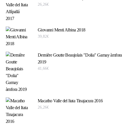
26,26
€
Giovanni Menti Albina 2018
39,82
€
Dernière Goutte Beaujolais "Dolia" Gamay àmfora
2019
41,66
€
Macatho Valle del Itata Tinajacura 2016
26,26
€