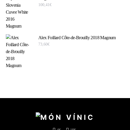
100,41
€
Alex Foillard Côte-de-Brouilly 2018 Magnum
73,60
€