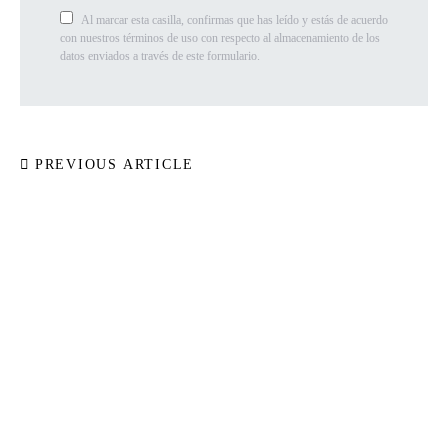
Al marcar esta casilla, confirmas que has leído y estás de acuerdo
con nuestros términos de uso con respecto al almacenamiento de los
datos enviados a través de este formulario.
PREVIOUS ARTICLE