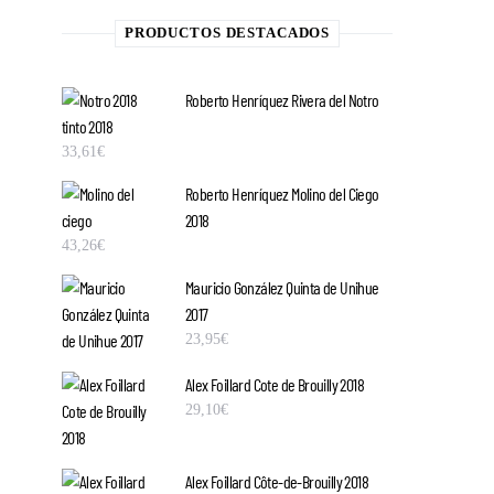
PRODUCTOS DESTACADOS
Roberto Henríquez Rivera del Notro
tinto 2018
33,61
€
Roberto Henríquez Molino del Ciego
2018
43,26
€
Mauricio González Quinta de Unihue
2017
23,95
€
Alex Foillard Cote de Brouilly 2018
29,10
€
Alex Foillard Côte-de-Brouilly 2018