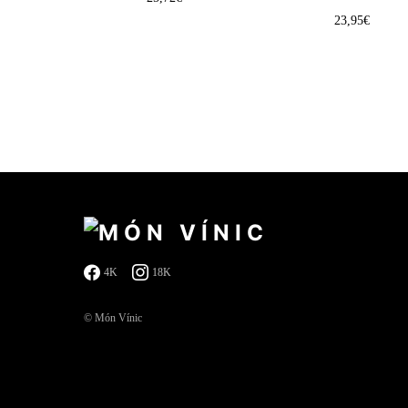
23,95
€
4K
18K
© Món Vínic