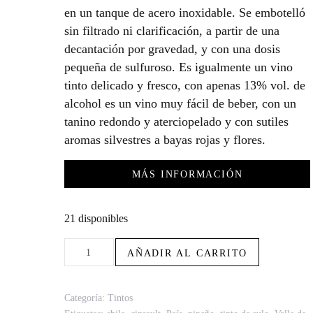
en un tanque de acero inoxidable. Se embotelló
sin filtrado ni clarificación, a partir de una
decantación por gravedad, y con una dosis
pequeña de sulfuroso. Es igualmente un vino
tinto delicado y fresco, con apenas 13% vol. de
alcohol es un vino muy fácil de beber, con un
tanino redondo y aterciopelado y con sutiles
aromas silvestres a bayas rojas y flores.
MÁS INFORMACIÓN
21 disponibles
Villalobos Valle de Colchagua Zorrito Salvaje Cinsault Pais 20
AÑADIR AL CARRITO
Categoría:
Tintos