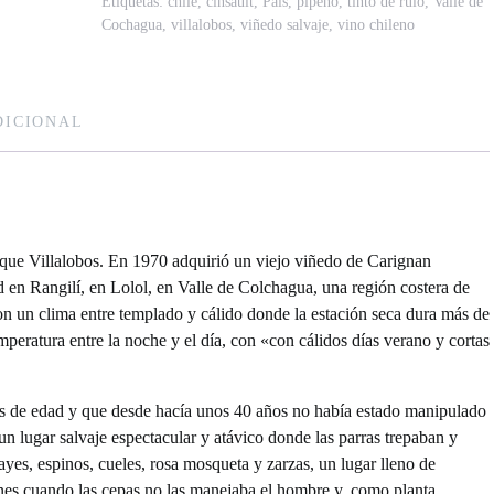
Etiquetas:
chile
,
cinsault
,
País
,
pipeño
,
tinto de rulo
,
Valle de
Cochagua
,
villalobos
,
viñedo salvaje
,
vino chileno
DICIONAL
rique Villalobos. En 1970 adquirió un viejo viñedo de Carignan
d en Rangilí, en Lolol, en Valle de Colchagua, una región costera de
on un clima entre templado y cálido donde la estación seca dura más de
eratura entre la noche y el día, con «con cálidos días verano y cortas
os de edad y que desde hacía unos 40 años no había estado manipulado
n lugar salvaje espectacular y atávico donde las parras trepaban y
ayes, espinos, cueles, rosa mosqueta y zarzas, un lugar lleno de
enes cuando las cepas no las manejaba el hombre y, como planta